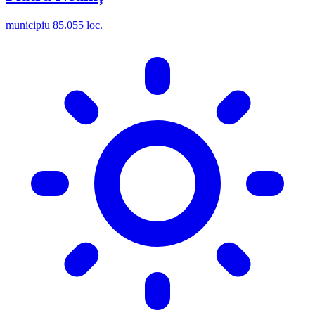
municipiu
85.055 loc.